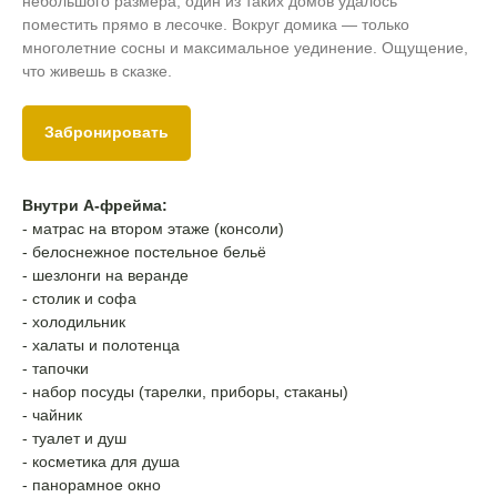
небольшого размера, один из таких домов удалось
поместить прямо в лесочке. Вокруг домика — только
многолетние сосны и максимальное уединение. Ощущение,
что живешь в сказке.
Забронировать
Внутри А-фрейма:
- матрас на втором этаже (консоли)
- белоснежное постельное бельё
- шезлонги на веранде
- столик и софа
- холодильник
- халаты и полотенца
- тапочки
- набор посуды (тарелки, приборы, стаканы)
- чайник
- туалет и душ
- косметика для душа
- панорамное окно