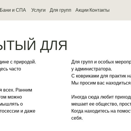
Бани и СПА
Бани и СПА
Услуги
Услуги
Для групп
Для групп
Акции
Акции
Контакты
Контакты
ЫТЫЙ ДЛЯ
дине с природой.
Для групп и особых мероп
десь часто
у администратора.
С ковриками для практик н
Мы просим вас находиться 
я всех. Ранним
отом можно
Иногда сюда любит приход
змышлять о
мешает ее общество, прост
тосессии и даже
Когда находитесь на помос
себя.