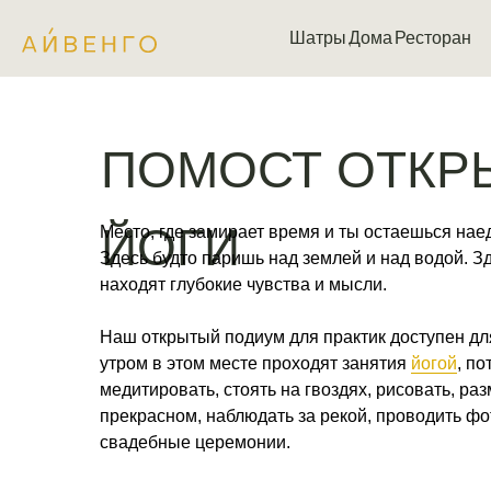
Шатры
Шатры
Дома
Дома
Ресторан
Ресторан
ПОМОСТ ОТКР
ЙОГИ
Место, где замирает время и ты остаешься нае
Здесь будто паришь над землей и над водой. З
находят глубокие чувства и мысли.
Наш открытый подиум для практик доступен дл
утром в этом месте проходят занятия
йогой
, п
медитировать, стоять на гвоздях, рисовать, ра
прекрасном, наблюдать за рекой, проводить фо
свадебные церемонии.