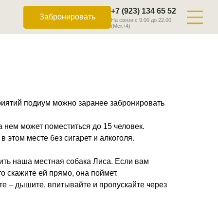
+7 (923) 134 65 52
+7 (923) 134 65 52
Выбрать номер
Забронировать
На связи с 9.00 до 22.00
На связи с 9.00 до 22.00
(Мск+4)
(Мск+4)
риятий подиум можно заранее забронировать
а нем может поместиться до 15 человек.
в этом месте без сигарет и алкоголя.
ить наша местная собака Лиса. Если вам
о скажите ей прямо, она поймет.
те – дышите, впитывайте и пропускайте через