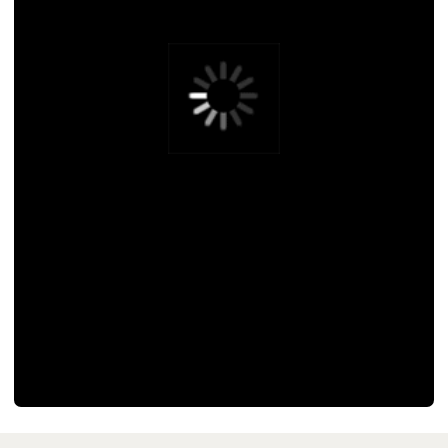
Для тех, кто ждет от отдыха и от Алтая не
только красоту вокруг, но и новые
знакомства, вкусную еду, активности на
природе, парение в бане - мы придумали
Айвенго кэмп
Что это?