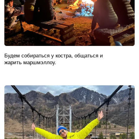
Расписание тура
с 6 по 10 июня
День 1. Приезд и знакомство
с атмосферой
По приезде ты размещаешься в уютном
шатре или домике — с мягкими кроватями
с подогревом и стильным декором. Здесь
есть все, чтобы ты чувствовал себя