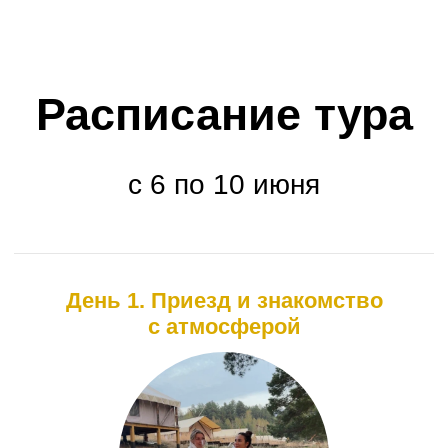
на горы.
Вечером нас ждет уютное время
с настольными играми и легкими беседами,
а также вкусный ужин.
А затем — киновечер: под пледами,
со свечами и горячим какао.
День 3. Активный отдых и банные
ритуалы
Снова начинаем день с йоги. Завтракаем
на веранде с панорамным видом