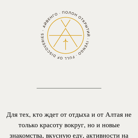
Это заезды на 4 дня, в которых мы
продумали за вас все - и развлечения, и
еду, и компанию. Можно приезжать с
близкими, можно одному. Мы обещаем
запоминающееся приключение, которое
перезагрузит и даст мощный заряд сил и
энергии.
Что включено?
- Завтраки и ужины, йога по утрам и
вожатый как в настоящем лагере.
- Проживание в домиках или шатрах по
одному или по двое.
-
Экскурсии
, хайкинг,
баня
.
Не входит в стоимость только дорога до
Горно-Алтайска.
Четыре дня открытий и впечатлений,
которые
мы разделили по тематикам.