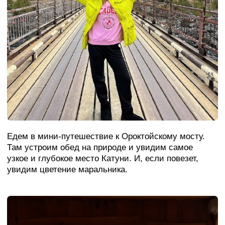
комфортно и расслаблено.
После небольшого отдыха мы собираемся
на ужин в ресторане. Затем — вечер
у костра, где мы познакомимся друг
с другом, расскажем, что нас ждет в этом
путешествии, и поделимся ценностями
«Айвенго».
«Этот вечер — про ощущение дома вдали
от дома, новые знакомства и предвкушение
предстоящих дней.»
День 2. Алтайские легенды и кино под
звездами