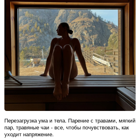
Утро начинается с пробуждающей йоги
в ангаре или на террасе с видом на горы. Это
мягкая практика, которая наполнит тебя
энергией на день. После практики — вкусный
завтрак от шефа.
А после мы отправляемся в мини-
путешествие к Ороктойскому мосту. Это одно
из самых живописных мест Алтая: скалистые
берега Катуни, бирюзовая вода и дух
древних легенд. Мы прогуляемся по тропам,
узнаем, как здесь жили кочевники, и сделаем
невероятные фотографии. Обед пройдет
прямо на природе.
После возвращение — время для отдыха:
можно погулять по территории, почитать
книгу в гамаке или просто полежать с видом