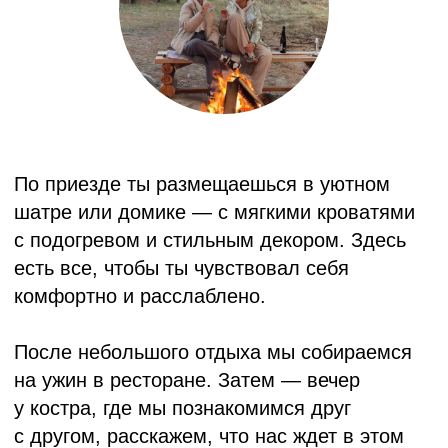
на природу и отправляемся на сплав
по Катуни. Это безопасный маршрут,
который пройдет недалеко от глэмпинга.
После возвращения — сытный обед
в ресторане с лучшими блюдами от шефа.
Немного отдыха, а затем — главное
расслабление этого кэмпа: банный ритуал.
Парение с травами, мягкий пар, травяные
чаи — все, чтобы ты почувствовал, как
уходит напряжение и усталость.
после бани можно присоединиться
к медитации — для глубокой перезагрузки
и соединения с собой.
Вечером — финальный ужин в ресторане.
А после — последний костер, где
мы поделимся моментами, которые
запомнились больше всего.