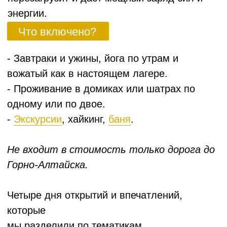
жарить маршмэллоу.
Едем в мини-путешествие к Ороктойскому мосту.
Там устроим обед на природе и увидим самое
узкое и глубокое место Катуни. И, если повезет,
увидим цветение маральника.