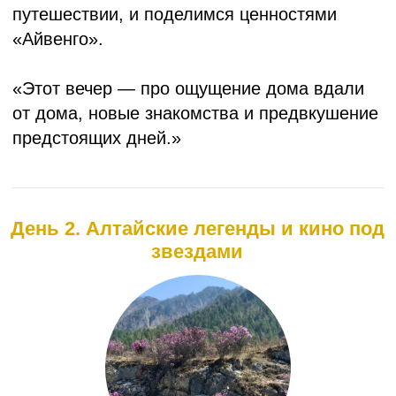
День 4. Финальны аккорд
Заключительное утро мы начнем с легкой
йоги — чтобы плавно настроиться на день.
Завтрак на веранде, последний тост за это
путешествие!
После — свободное время: можно
собраться, спокойно прогуляться
по территории, сделать памятные фото
и насладиться тишиной.